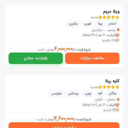
ویلا مریم
جدید
استخر
ویلا
شهری
جکوزی
رامسر — مازندران
ظرفیت 6 نفر (+4 اضافه)
88 بازدید
6,000,000
تومان / شب
شروع قیمت از
مشاهده جزئیات
بازدید مجازی
کلبه ریتا
جدید
جنگلی
کلبه
چوبی
روستایی
سوئیسی
ماسال — گیلان
ظرفیت 4 نفر (+2 اضافه)
14 بازدید
4,600,000
تومان / شب
شروع قیمت از
مشاهده جزئیات