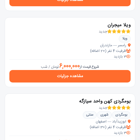
ویلا میجران
جدید
ویلا
رامسر — مازندران
ظرفیت 4 نفر (+2 اضافه)
3 بازدید
6,000,000
تومان / شب
شروع قیمت از
مشاهده جزئیات
بومگردی کهن واحد سیازگه
جدید
بومگردی
شهری
سنتی
ابوزیدآباد — اصفهان
ظرفیت 4 نفر (+3 اضافه)
3 بازدید