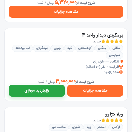
5,320,000
تومان / شب
شروع قیمت از
مشاهده جزئیات
بومگردی دیدار واحد 4
جدید
مثلثی
جنگلی
کوهستانی
کلبه
چوبی
بومگردی
لب رودخانه
سوئیسی
تنکابن — مازندران
ظرفیت 2 نفر (+1 اضافه)
158 بازدید
3,000,000
تومان / شب
شروع قیمت از
مشاهده جزئیات
بازدید مجازی
ویلا دژاوو
جدید
لوکس
استخر
ویلا
شهری
مناسب تور