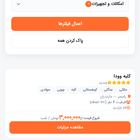
امکانات و تجهیزات
0
اعمال فیلترها
پاک کردن همه
کلبه وودا
جدید
مثلثی
جنگلی
کوهستانی
کلبه
چوبی
سوئدی
رامسر — مازندران
ظرفیت 4 نفر (+3 اضافه)
17 بازدید
3,000,000
تومان / شب
شروع قیمت از
مشاهده جزئیات