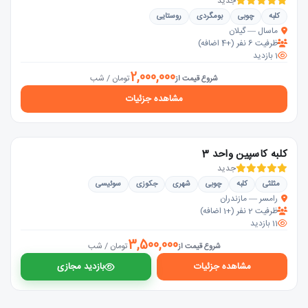
جدید
کلبه
چوبی
بومگردی
روستایی
ماسال — گیلان
ظرفیت 6 نفر (+4 اضافه)
1 بازدید
2,000,000
تومان / شب
شروع قیمت از
مشاهده جزئیات
کلبه کاسپین واحد 3
جدید
مثلثی
کلبه
چوبی
شهری
جکوزی
سوئیسی
رامسر — مازندران
ظرفیت 2 نفر (+1 اضافه)
11 بازدید
3,500,000
تومان / شب
شروع قیمت از
مشاهده جزئیات
بازدید مجازی