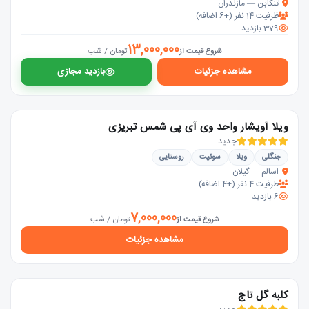
تنکابن — مازندران
ظرفیت 14 نفر (+6 اضافه)
379 بازدید
13,000,000
تومان / شب
شروع قیمت از
مشاهده جزئیات
بازدید مجازی
ویلا آویشار واحد وی آی پی شمس تبریزی
جدید
جنگلی
ویلا
سوئیت
روستایی
اسالم — گیلان
ظرفیت 4 نفر (+4 اضافه)
6 بازدید
7,000,000
تومان / شب
شروع قیمت از
مشاهده جزئیات
کلبه گل تاج