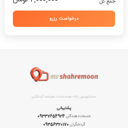
جمع کل
درخواست رزرو
مسترشهرمون ارائه دهنده خدمات هوشمند گردشگری
پشتیبانی
خدمات‌دهندگان:
09337654924
گردشگران:
09356320170