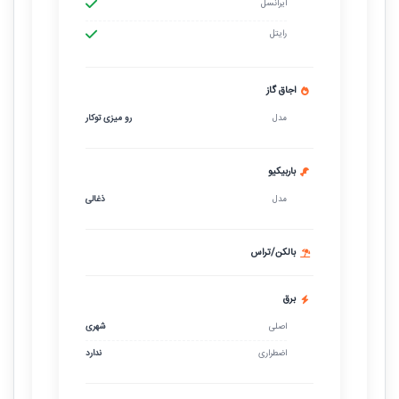
ایرانسل
رایتل
اجاق گاز
مدل
رو میزی توکار
باربیکیو
مدل
ذغالی
بالکن/تراس
برق
اصلی
شهری
اضطراری
ندارد