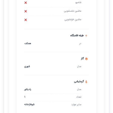
شامپو
ماشین لباسشویی
ماشین ظرفشویی
طبقه اقامتگاه
در
همکف
گاز
مدل
شهری
گرمایشی
مدل
رادیاتور
تعداد
1
سایر موارد
شوفاژخانه