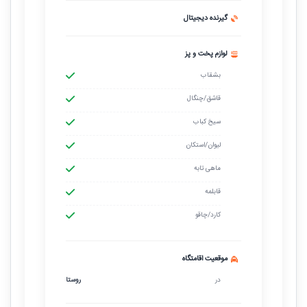
گیرنده دیجیتال
لوازم پخت و پز
بشقاب
قاشق/چنگال
سیخ کباب
لیوان/استکان
ماهی تابه
قابلمه
کارد/چاقو
موقعیت اقامتگاه
در
روستا