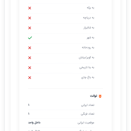
به برکه
به دریاچه
به شالیزار
به شهر
به رودخانه
به کویر/بیابان
به بنا تاریخی
به باغ چای
توالت
تعداد ایرانی
1
تعداد فرنگی
1
موقعیت ایرانی
داخل واحد